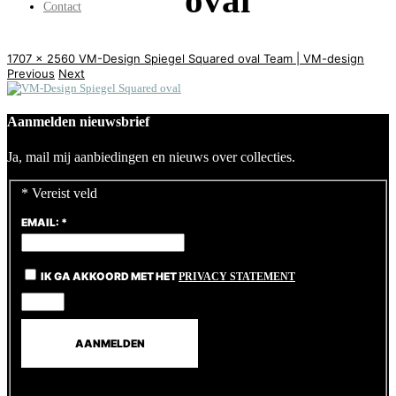
oval
Contact
1707 x 2560
VM-Design Spiegel Squared oval
Team | VM-design
Previous
Next
Aanmelden nieuwsbrief
Ja, mail mij aanbiedingen en nieuws over collecties.
*
Vereist veld
EMAIL:
*
IK GA AKKOORD MET HET
PRIVACY STATEMENT