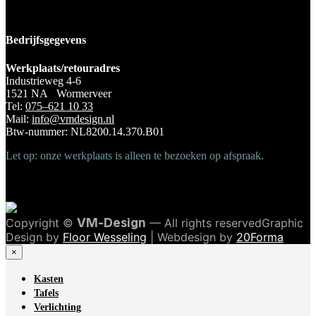
Bedrijfsgegevens
Werkplaats/retouradres
Industrieweg 4-6
1521 NA Wormerveer
Tel:
075–621 10 33
Mail:
info@vmdesign.nl
Btw-nummer: NL8200.14.370.B01
Let op: onze werkplaats is alleen te bezoeken op afspraak.
Copyright ©
VM-Design
— All rights reservedGraphic
Design by
Floor Wesseling
| Webdesign by
20Forma
×
Kasten
Tafels
Verlichting