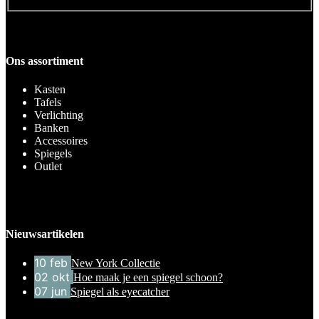
Ons assortiment
Kasten
Tafels
Verlichting
Banken
Accessoires
Spiegels
Outlet
Nieuwsartikelen
10
feb
New York Collectie
02
okt
Hoe maak je een spiegel schoon?
07
jun
Spiegel als eyecatcher