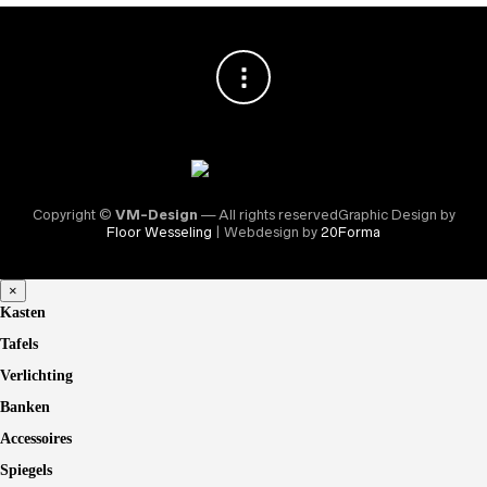
Copyright ©
VM-Design
— All rights reservedGraphic Design by
Floor Wesseling
| Webdesign by
20Forma
×
Kasten
Tafels
Verlichting
Banken
Accessoires
Spiegels