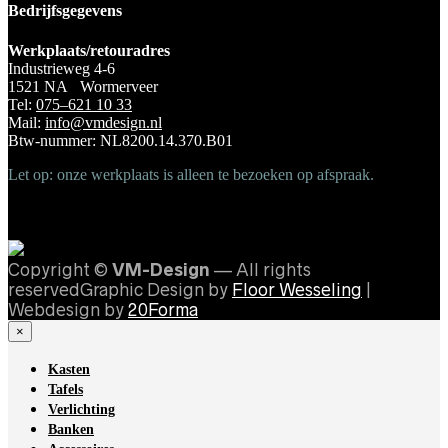
Bedrijfsgegevens
Werkplaats/retouradres
Industrieweg 4-6
1521 NA Wormerveer
Tel:
075–621 10 33
Mail:
info@vmdesign.nl
Btw-nummer: NL8200.14.370.B01
Let op: onze werkplaats is alleen te bezoeken op afspraak.
Copyright ©
VM-Design
— All rights
reservedGraphic Design by
Floor Wesseling
|
Webdesign by
20Forma
×
Kasten
Tafels
Verlichting
Banken