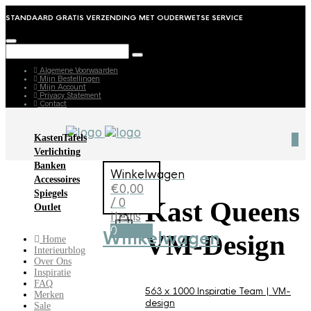
STANDAARD GRATIS VERZENDING MET OUDERWETSE SERVICE
Algemene Voorwaarden
Mijn Bestellingen
Mijn Account
Privacy Statement
Contact
Kasten
Tafels
0
Verlichting
Banken
Winkelwagen
Accessoires
€
0,00
Spiegels
/ 0
Kast Queens
Outlet
items
0
Winkelwagen
VM-Design
Home
Interieurblog
Over Ons
Inspiratie
FAQ
563 x 1000
Inspiratie
Team | VM-
Merken
design
Sale