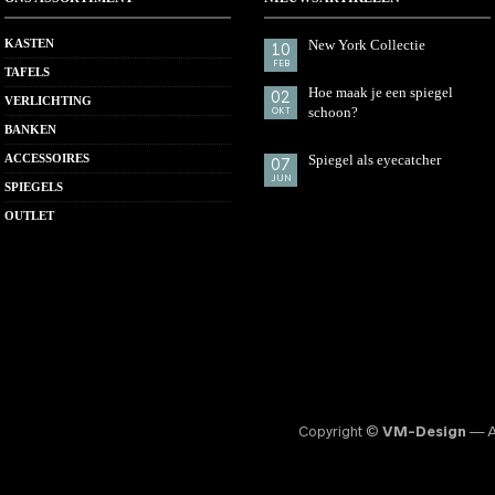
KASTEN
New York Collectie
10
FEB
TAFELS
Hoe maak je een spiegel
02
VERLICHTING
schoon?
OKT
BANKEN
ACCESSOIRES
Spiegel als eyecatcher
07
JUN
SPIEGELS
OUTLET
Copyright ©
VM-Design
— Al