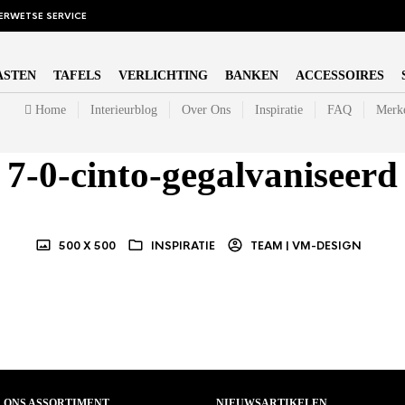
ERWETSE SERVICE
ASTEN
TAFELS
VERLICHTING
BANKEN
ACCESSOIRES
Home
Interieurblog
Over Ons
Inspiratie
FAQ
Merk
7-0-cinto-gegalvaniseerd
500 X 500
INSPIRATIE
TEAM | VM-DESIGN
ONS ASSORTIMENT
NIEUWSARTIKELEN