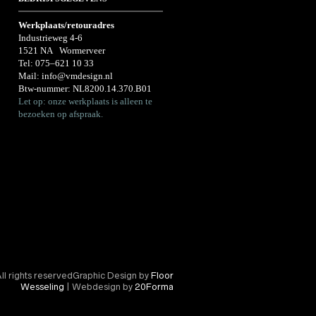
Werkplaats/retouradres
Industrieweg 4-6
1521 NA Wormerveer
Tel:
075–621 10 33
Mail:
info@vmdesign.nl
Btw-nummer: NL8200.14.370.B01
Let op: onze werkplaats is alleen te
bezoeken op afspraak.
l rights reservedGraphic Design by
Floor
Wesseling
| Webdesign by
20Forma