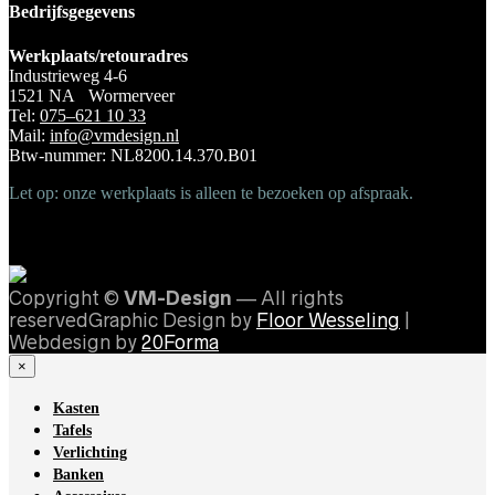
Bedrijfsgegevens
Werkplaats/retouradres
Industrieweg 4-6
1521 NA Wormerveer
Tel:
075–621 10 33
Mail:
info@vmdesign.nl
Btw-nummer: NL8200.14.370.B01
Let op: onze werkplaats is alleen te bezoeken op afspraak.
Copyright ©
VM-Design
— All rights
reservedGraphic Design by
Floor Wesseling
|
Webdesign by
20Forma
×
Kasten
Tafels
Verlichting
Banken