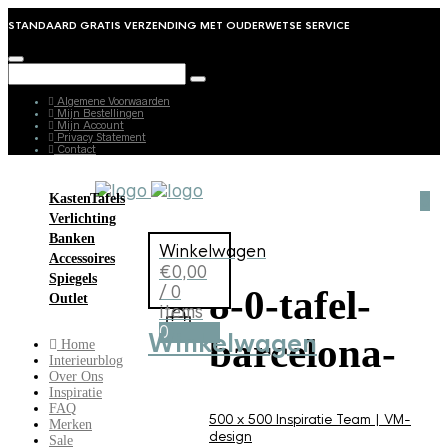
STANDAARD GRATIS VERZENDING MET OUDERWETSE SERVICE
Algemene Voorwaarden
Mijn Bestellingen
Mijn Account
Privacy Statement
Contact
Kasten
Tafels
0
Verlichting
Banken
Winkelwagen
Accessoires
€
0,00
Spiegels
/ 0
8-0-tafel-
Outlet
items
0
Winkelwagen
barcelona-
Home
Interieurblog
Over Ons
Inspiratie
FAQ
500 x 500
Inspiratie
Team | VM-
Merken
design
Sale