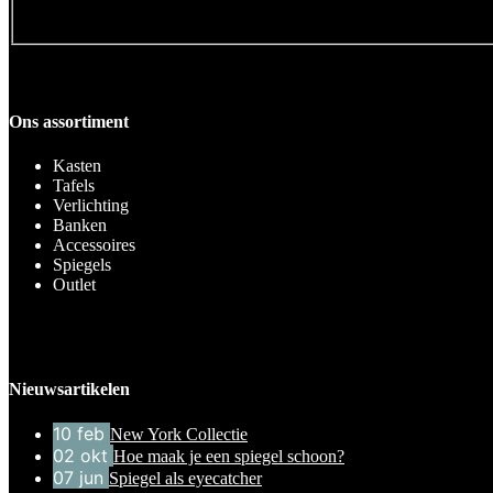
Ons assortiment
Kasten
Tafels
Verlichting
Banken
Accessoires
Spiegels
Outlet
Nieuwsartikelen
10
feb
New York Collectie
02
okt
Hoe maak je een spiegel schoon?
07
jun
Spiegel als eyecatcher