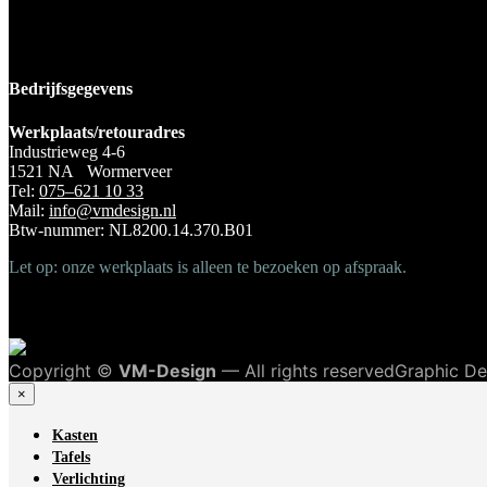
Bedrijfsgegevens
Werkplaats/retouradres
Industrieweg 4-6
1521 NA Wormerveer
Tel:
075–621 10 33
Mail:
info@vmdesign.nl
Btw-nummer: NL8200.14.370.B01
Let op: onze werkplaats is alleen te bezoeken op afspraak.
Copyright ©
VM-Design
— All rights reservedGraphic D
×
Kasten
Tafels
Verlichting