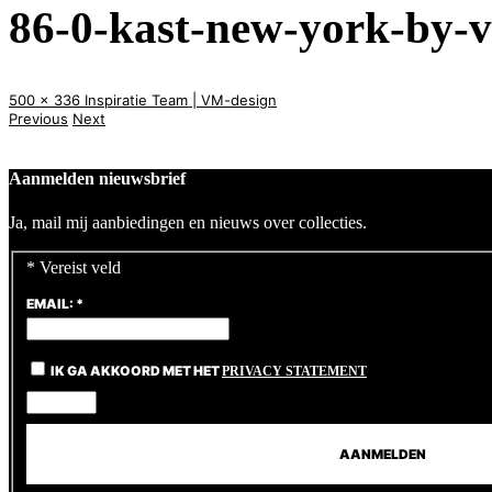
86-0-kast-new-york-by-
500 x 336
Inspiratie
Team | VM-design
Previous
Next
Aanmelden nieuwsbrief
Ja, mail mij aanbiedingen en nieuws over collecties.
*
Vereist veld
EMAIL:
*
IK GA AKKOORD MET HET
PRIVACY STATEMENT