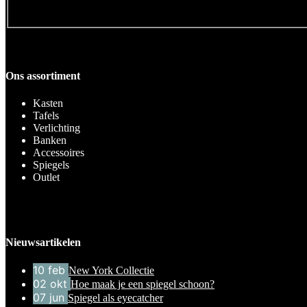
Ons assortiment
Kasten
Tafels
Verlichting
Banken
Accessoires
Spiegels
Outlet
Nieuwsartikelen
10
feb
New York Collectie
02
okt
Hoe maak je een spiegel schoon?
07
jun
Spiegel als eyecatcher