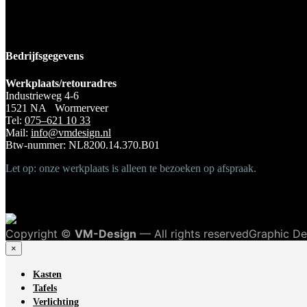
Bedrijfsgegevens
Werkplaats/retouradres
Industrieweg 4-6
1521 NA Wormerveer
Tel:
075–621 10 33
Mail:
info@vmdesign.nl
Btw-nummer: NL8200.14.370.B01
Let op: onze werkplaats is alleen te bezoeken op afspraak.
Copyright ©
VM-Design
— All rights reservedGraphic D
×
Kasten
Tafels
Verlichting