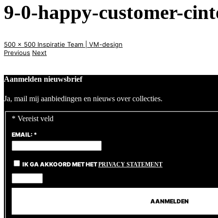
9-0-happy-customer-cint
500 x 500
Inspiratie
Team | VM-design
Previous
Next
Aanmelden nieuwsbrief
Ja, mail mij aanbiedingen en nieuws over collecties.
*
Vereist veld
EMAIL:
*
IK GA AKKOORD MET HET
PRIVACY STATEMENT