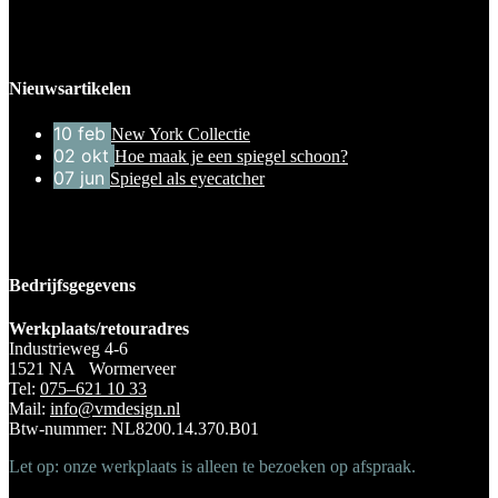
Nieuwsartikelen
10
feb
New York Collectie
02
okt
Hoe maak je een spiegel schoon?
07
jun
Spiegel als eyecatcher
Bedrijfsgegevens
Werkplaats/retouradres
Industrieweg 4-6
1521 NA Wormerveer
Tel:
075–621 10 33
Mail:
info@vmdesign.nl
Btw-nummer: NL8200.14.370.B01
Let op: onze werkplaats is alleen te bezoeken op afspraak.