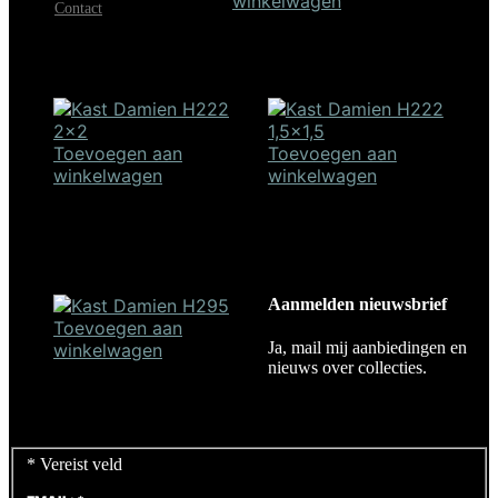
winkelwagen
Contact
Tafel Oblique 240
€
2.719,00
Toevoegen aan
Toevoegen aan
winkelwagen
winkelwagen
Kast Damien H222 | 2×2
Kast Damien H222 |
cm
1,5×1,5 cm
€
1.398,00
€
1.398,00
Aanmelden nieuwsbrief
Toevoegen aan
Ja, mail mij aanbiedingen en
winkelwagen
nieuws over collecties.
Kast Damien H295
€
1.698,00
*
Vereist veld