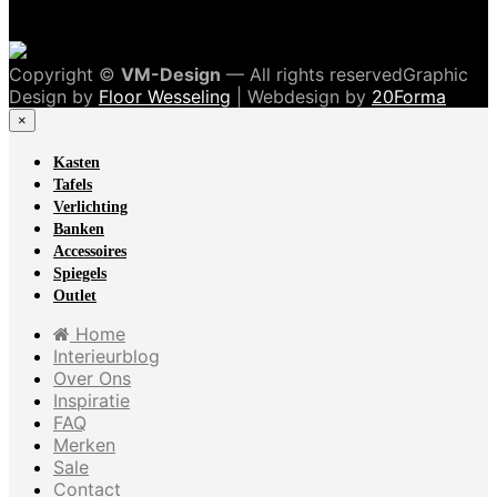
Copyright ©
VM-Design
— All rights reservedGraphic
Design by
Floor Wesseling
| Webdesign by
20Forma
×
Kasten
Tafels
Verlichting
Banken
Accessoires
Spiegels
Outlet
Home
Interieurblog
Over Ons
Inspiratie
FAQ
Merken
Sale
Contact