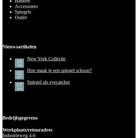
Banken
Accessoires
Spiegels
Outlet
Nieuwsartikelen
New York Collectie
10
FEB
Hoe maak je een spiegel schoon?
02
OKT
Spiegel als eyecatcher
07
JUN
Bedrijfsgegevens
Werkplaats/retouradres
Industrieweg 4-6