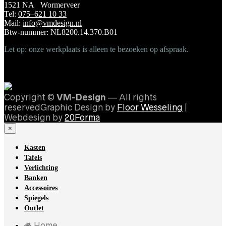
1521 NA Wormerveer
Tel:
075–621 10 33
Mail:
info@vmdesign.nl
Btw-nummer: NL8200.14.370.B01
Let op: onze werkplaats is alleen te bezoeken op afspraak.
Copyright ©
VM-Design
— All rights
reservedGraphic Design by
Floor Wesseling
|
Webdesign by
20Forma
×
Kasten
Tafels
Verlichting
Banken
Accessoires
Spiegels
Outlet
Home