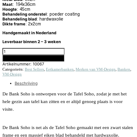
Maat
: 194x36cm
Hoogte
: 45cm
Behandeling onderstel
: poeder coating
Behandeling blad
: hardwaxolie
Dikte frame
: 2x2cm
Handgemaakt in Nederland
Leverbaar binnen 2 – 3 weken
EETKAMERBANK SOHO 194X36 - ZWART ONDERSTEL AANTAL
Toevoegen aan winkelwagen
Artikelnummer:
10067
Categorieën:
Best Sellers
,
Eetkamerbanken
,
Merken van VM-Design
,
Banken
,
VM-Design
Beschrijving
De Bank Soho is ontworpen voor de Tafel Soho, zodat je met het
hele gezin aan tafel kan zitten en er altijd genoeg plaats is voor
visite.
De Bank Soho is net als de Tafel Soho gemaakt met een zwart stalen
frame en een massief eiken blad behandeld met hardwaxolie.