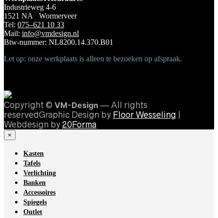
Industrieweg 4-6
1521 NA Wormerveer
Tel:
075–621 10 33
Mail:
info@vmdesign.nl
Btw-nummer: NL8200.14.370.B01
Let op: onze werkplaats is alleen te bezoeken op afspraak.
Copyright ©
VM-Design
— All rights
reservedGraphic Design by
Floor Wesseling
|
Webdesign by
20Forma
×
Kasten
Tafels
Verlichting
Banken
Accessoires
Spiegels
Outlet