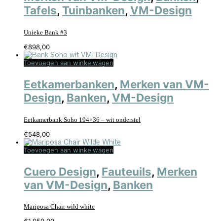
Tafels
,
Tuinbanken
,
VM-Design
Unieke Bank #3
€
898,00
Toevoegen aan winkelwagen
Eetkamerbanken
,
Merken van VM-
Design
,
Banken
,
VM-Design
Eetkamerbank Soho 194×36 – wit onderstel
€
548,00
Toevoegen aan winkelwagen
Cuero Design
,
Fauteuils
,
Merken
van VM-Design
,
Banken
Mariposa Chair wild white