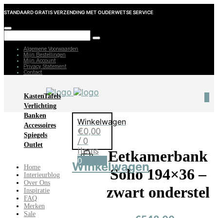
STANDAARD GRATIS VERZENDING MET OUDERWETSE SERVICE
Algemene Voorwaarden
Mijn Bestellingen
Mijn Account
Privacy Statement
Contact
Kasten
Tafels
0
Verlichting
Banken
Winkelwagen
Accessoires
€
0,00
Spiegels
/ 0
Outlet
items
Eetkamerbank
0
Winkelwagen
Home
Soho 194×36 –
Interieurblog
Over Ons
zwart onderstel
Inspiratie
FAQ
Merken
Sale