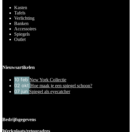
Kasten
Tafels
Verlichting
Banken
Accessoires
Spiegels
Outlet
Nieuwsartikelen
10
feb
New York Collectie
02
okt
Hoe maak je een spiegel schoon?
07
jun
Spiegel als eyecatcher
Bedrijfsgegevens
Werkplaats/retouradres