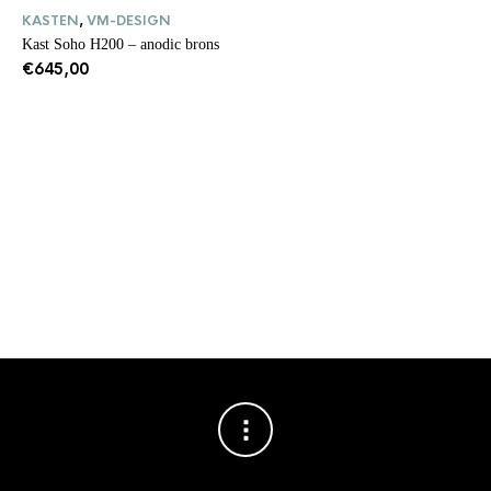
KASTEN
,
VM-DESIGN
Kast Soho H200 – anodic brons
€
645,00
KA
Kas
€
3