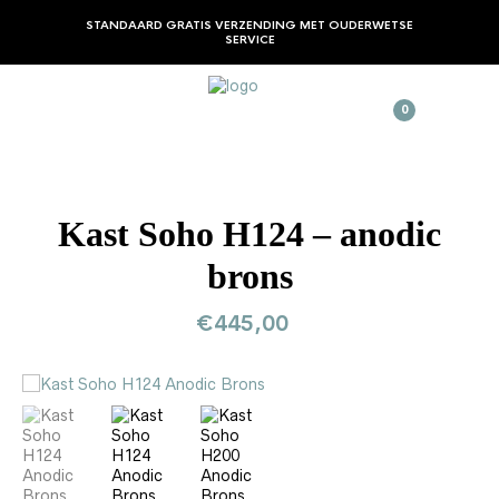
STANDAARD GRATIS VERZENDING MET OUDERWETSE
SERVICE
0
Kast Soho H124 – anodic
brons
€
445,00