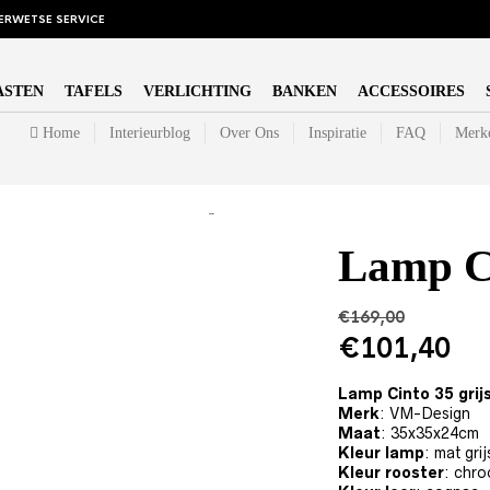
ERWETSE SERVICE
ASTEN
TAFELS
VERLICHTING
BANKEN
ACCESSOIRES
Home
Interieurblog
Over Ons
Inspiratie
FAQ
Merk
SALE!
Lamp Ci
€
169,00
Oorspronke
H
€
101,40
prijs
pr
was:
is
Lamp Cinto 35 grij
Merk
: VM-Design
€169,00.
€
Maat
: 35x35x24cm
Kleur lamp
: mat grij
Kleur rooster
: chr