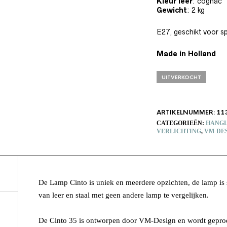
Kleur leer
: cognac
Gewicht
: 2 kg
E27, geschikt voor s
Made in Holland
UITVERKOCHT
ARTIKELNUMMER:
11
CATEGORIEËN:
HANG
VERLICHTING
,
VM-DE
De Lamp Cinto is uniek en meerdere opzichten, de lamp is s
van leer en staal met geen andere lamp te vergelijken.
De Cinto 35 is ontworpen door VM-Design en wordt geprod