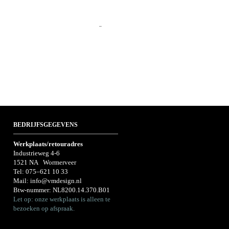
SALE!
BEDRIJFSGEGEVENS
Werkplaats/retouradres
Industrieweg 4-6
1521 NA Wormerveer
Tel:
075–621 10 33
Mail:
info@vmdesign.nl
Btw-nummer: NL8200.14.370.B01
Let op: onze werkplaats is alleen te
bezoeken op afspraak.