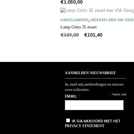
€
1.050,00
HANGLAMPEN
,
MERKEN VAN VM-DES
Lamp Cinto 35 zwart
Oorspronkelijke
Huidige
€
169,00
€
101,40
prijs
prijs
was:
is:
€169,00.
€101,40.
AANMELDEN NIEUWSBRIEF
Ja, mail mij aanbiedingen en nieuws
over collecties.
*
Vereist veld
EMAIL:
*
IK GA AKKOORD MET HET
PRIVACY STATEMENT