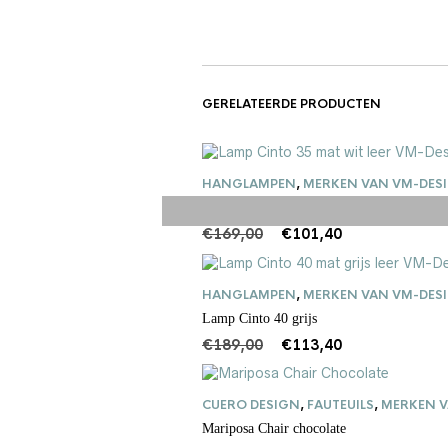
GERELATEERDE PRODUCTEN
HANGLAMPEN
,
MERKEN VAN VM-DES
Lamp Cinto 35 Wit
Oorspronkelijke
Huidige
€
169,00
€
101,40
prijs
prijs
was:
is:
€169,00.
€101,40.
HANGLAMPEN
,
MERKEN VAN VM-DES
Lamp Cinto 40 grijs
Oorspronkelijke
Huidige
€
189,00
€
113,40
prijs
prijs
was:
is:
€189,00.
€113,40.
CUERO DESIGN
,
FAUTEUILS
,
MERKEN V
Mariposa Chair chocolate