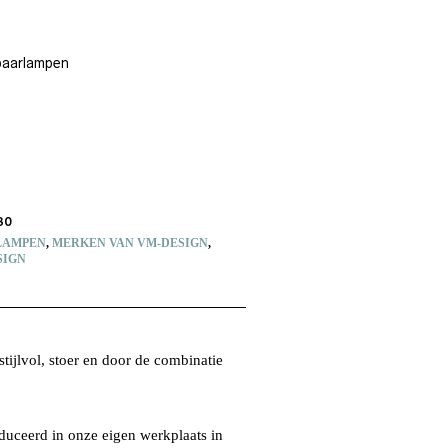
paarlampen
30
LAMPEN
,
MERKEN VAN VM-DESIGN
,
SIGN
tijlvol, stoer en door de combinatie
uceerd in onze eigen werkplaats in