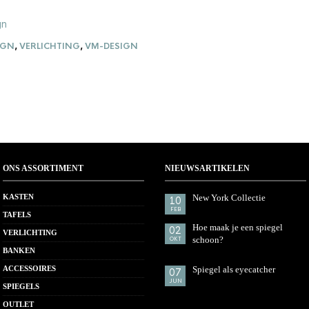
IGN
,
VERLICHTING
,
VM-DESIGN
ONS ASSORTIMENT
NIEUWSARTIKELEN
KASTEN
New York Collectie
10
FEB
TAFELS
Hoe maak je een spiegel
02
VERLICHTING
schoon?
OKT
BANKEN
ACCESSOIRES
Spiegel als eyecatcher
07
JUN
SPIEGELS
OUTLET