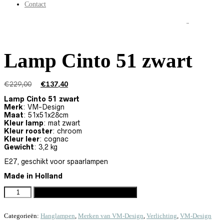
was:
is:
Contact
€229,00.
€1
SALE!
Lamp Cinto 51 zwart
Oorspronkelijke
Huidige
€
229,00
€
137,40
prijs
prijs
Lamp Cinto 51 zwart
was:
is:
Merk
: VM-Design
€229,00.
€137,40.
Maat
: 51x51x28cm
Kleur lamp
: mat zwart
Kleur rooster
: chroom
Kleur leer
: cognac
Gewicht
: 3,2 kg
E27, geschikt voor spaarlampen
Made in Holland
LAMP CINTO 51 ZWART AANTAL
Toevoegen aan winkelwagen
Categorieën:
Hanglampen
,
Merken van VM-Design
,
Verlichting
,
VM-Design