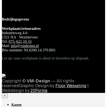
Bedrijfsgegevens
Werkplaats/retouradres
Industrieweg 4-6
1521 NA Wormerveer
Tel:
075–621 10 33
Mail:
info@vmdesign.nl
Btw-nummer: NL8200.14.370.B01
Let op: onze werkplaats is alleen te bezoeken op afspraak.
Copyright ©
VM-Design
— All rights
reservedGraphic Design by
Floor Wesseling
|
Webdesign by
20Forma
×
Kasten