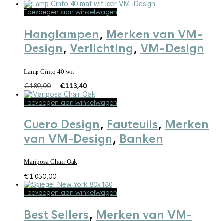
Toevoegen aan winkelwagen
SALE!
Hanglampen
,
Merken van VM-
Design
,
Verlichting
,
VM-Design
Lamp Cinto 40 wit
Oorspronkelijke
Huidige
€
189,00
€
113,40
prijs
prijs
Toevoegen aan winkelwagen
was:
is:
€189,00.
€113,40.
Cuero Design
,
Fauteuils
,
Merken
van VM-Design
,
Banken
Mariposa Chair Oak
€
1.050,00
Toevoegen aan winkelwagen
Best Sellers
,
Merken van VM-