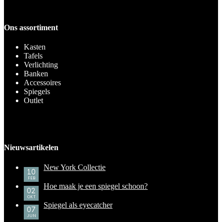
Ons assortiment
Kasten
Tafels
Verlichting
Banken
Accessoires
Spiegels
Outlet
Nieuwsartikelen
New York Collectie
10
FEB
Hoe maak je een spiegel schoon?
02
OKT
Spiegel als eyecatcher
07
JUN