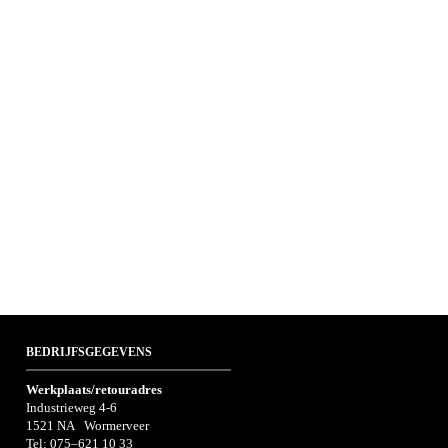
BEDRIJFSGEGEVENS
Werkplaats/retouradres
Industrieweg 4-6
1521 NA Wormerveer
Tel:
075–621 10 33