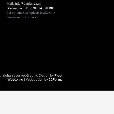
Mail:
info@vmdesign.nl
Btw-nummer: NL8200.14.370.B01
Let op: onze werkplaats is alleen te
bezoeken op afspraak.
l rights reservedGraphic Design by
Floor
Wesseling
| Webdesign by
20Forma