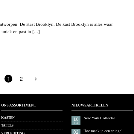
worpen. De Kast Brooklyn. De kast Brooklyn is alles waar
, uniek en past in […]
1
2
ONS ASSORTIMENT
NIEUWSARTIKELEN
KASTEN
New York Collectie
10
FEB
TAFELS
Hoe maak je een spiegel
02
VERLICHTING