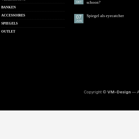
schoon?
OKT
BANKEN
ACCESSOIRES
Spiegel als eyecatcher
07
JUN
SPIEGELS
OUTLET
Copyright ©
VM-Design
— Al