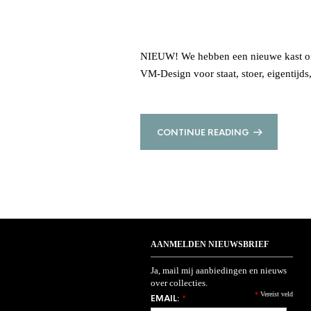
NIEUW! We hebben een nieuwe kast ont
VM-Design voor staat, stoer, eigentijds
CONTINUE READING
AANMELDEN NIEUWSBRIEF
Ja, mail mij aanbiedingen en nieuws
over collecties.
*
Vereist veld
EMAIL:
*