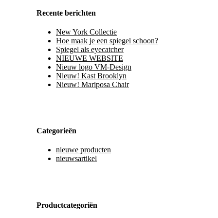
Recente berichten
New York Collectie
Hoe maak je een spiegel schoon?
Spiegel als eyecatcher
NIEUWE WEBSITE
Nieuw logo VM-Design
Nieuw! Kast Brooklyn
Nieuw! Mariposa Chair
Categorieën
nieuwe producten
nieuwsartikel
Productcategoriën