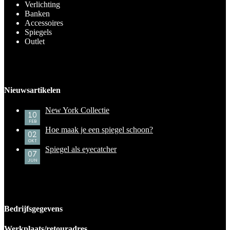
Verlichting
Banken
Accessoires
Spiegels
Outlet
Nieuwsartikelen
New York Collectie
10
FEB
Hoe maak je een spiegel schoon?
02
OKT
Spiegel als eyecatcher
07
JUN
Bedrijfsgegevens
Werkplaats/retouradres