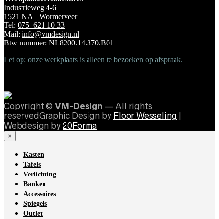
Industrieweg 4-6
1521 NA Wormerveer
Tel:
075–621 10 33
Mail:
info@vmdesign.nl
Btw-nummer: NL8200.14.370.B01
Let op: onze werkplaats is alleen te bezoeken op afspraak.
Copyright ©
VM-Design
— All rights
reservedGraphic Design by
Floor Wesseling
|
Webdesign by
20Forma
×
Kasten
Tafels
Verlichting
Banken
Accessoires
Spiegels
Outlet