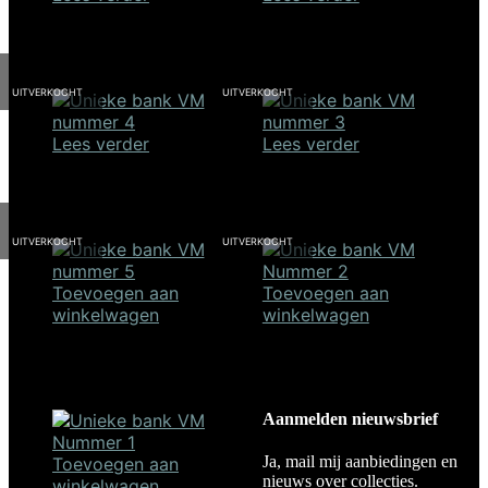
Unieke Bank #7
Unieke Bank #6
€
598,00
€
798,00
UITVERKOCHT
UITVERKOCHT
Lees verder
Lees verder
Unieke Bank #4
Unieke Bank #3
€
898,00
€
898,00
UITVERKOCHT
UITVERKOCHT
Toevoegen aan
Toevoegen aan
winkelwagen
winkelwagen
Unieke Bank #5
Unieke Bank #2
€
1.498,00
€
898,00
Aanmelden nieuwsbrief
SALE!
Ja, mail mij aanbiedingen en
Toevoegen aan
nieuws over collecties.
winkelwagen