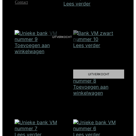
Contact
Lees verder
Unieke Meerpaal Bank #11
€
1.098,00
SALE!
UITVERKOCHT
Toevoegen aan
Lees verder
winkelwagen
Zwarte Bank #10
Unieke Bank #9
Oorspronkelijke
Huidig
€
795,00
€
718,20
prijs
prijs
€
798,00
UITVERKOCHT
was:
is:
€795,00.
€718,2
Toevoegen aan
winkelwagen
Unieke Bank #8
€
598,00
Lees verder
Lees verder