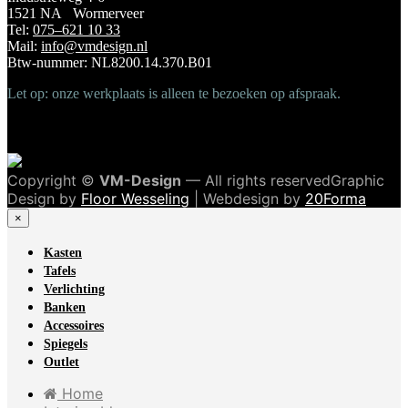
1521 NA Wormerveer
Tel:
075–621 10 33
Mail:
info@vmdesign.nl
Btw-nummer: NL8200.14.370.B01
Let op: onze werkplaats is alleen te bezoeken op afspraak.
Copyright ©
VM-Design
— All rights reservedGraphic
Design by
Floor Wesseling
| Webdesign by
20Forma
×
Kasten
Tafels
Verlichting
Banken
Accessoires
Spiegels
Outlet
Home