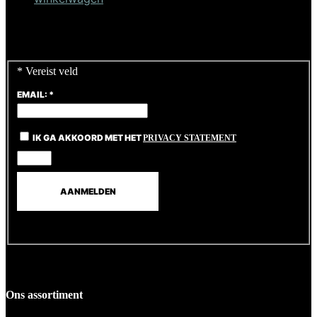
Unieke Bank #1
Oorspronkelijke
Huidige
€
898,00
€
808,20
prijs
prijs
*
Vereist veld
was:
is:
€898,00.
€808,20.
EMAIL:
*
IK GA AKKOORD MET HET
PRIVACY STATEMENT
Ons assortiment