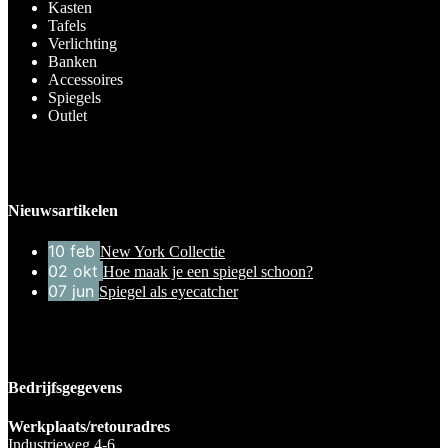
Kasten
Tafels
Verlichting
Banken
Accessoires
Spiegels
Outlet
Nieuwsartikelen
10
feb
New York Collectie
02
okt
Hoe maak je een spiegel schoon?
07
jun
Spiegel als eyecatcher
Bedrijfsgegevens
Werkplaats/retouradres
Industrieweg 4-6