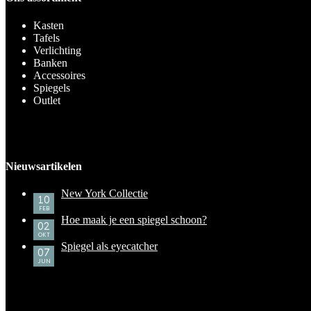
Kasten
Tafels
Verlichting
Banken
Accessoires
Spiegels
Outlet
Nieuwsartikelen
New York Collectie
10
FEB
Hoe maak je een spiegel schoon?
02
OKT
Spiegel als eyecatcher
07
JUN