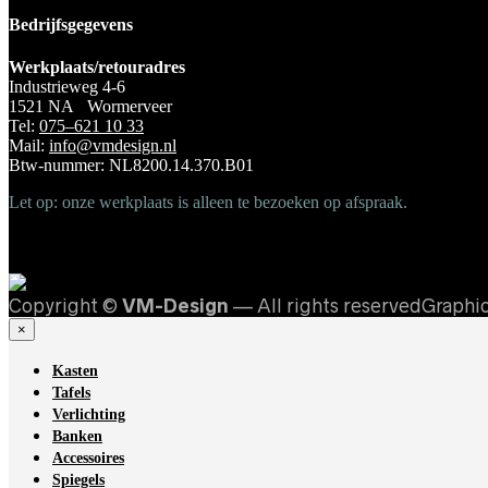
Bedrijfsgegevens
Werkplaats/retouradres
Industrieweg 4-6
1521 NA Wormerveer
Tel:
075–621 10 33
Mail:
info@vmdesign.nl
Btw-nummer: NL8200.14.370.B01
Let op: onze werkplaats is alleen te bezoeken op afspraak.
Copyright ©
VM-Design
— All rights reservedGraphi
×
Kasten
Tafels
Verlichting
Banken
Accessoires
Spiegels