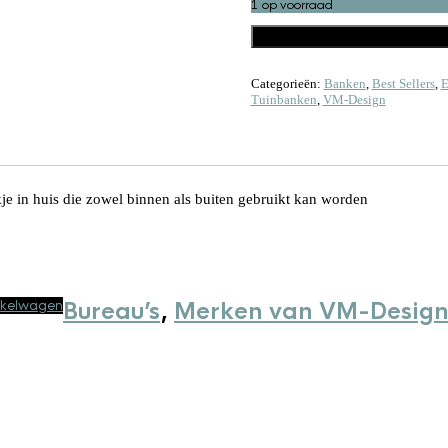
1 op voorraad
UNIEKE BANK #8 AANTAL
Toevoegen aan winkelwage
Categorieën:
Banken
,
Best Sellers
,
E
Tuinbanken
,
VM-Design
e in huis die zowel binnen als buiten gebruikt kan worden
nkelwagen
Bureau’s
,
Merken van VM-Desig