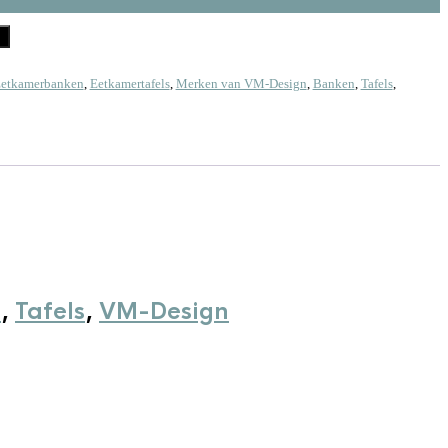
n
etkamerbanken
,
Eetkamertafels
,
Merken van VM-Design
,
Banken
,
Tafels
,
n
,
Tafels
,
VM-Design