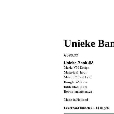
Unieke Ba
€
598,00
Unieke Bank #8
Merk
: VM-Design
Materiaal
: hout
Maat
: 120,5×41 cm
Hoogte
: 45,5 cm
Dikte blad
: 6 cm
Boomstam zijkanten
Made in Holland
Leverbaar binnen 7 – 14 dagen