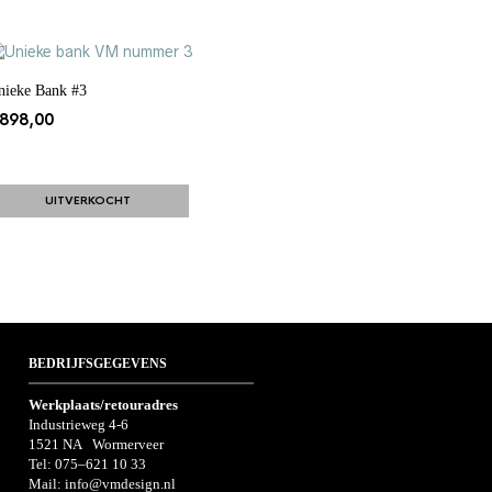
nieke Bank #3
898,00
UITVERKOCHT
BEDRIJFSGEGEVENS
Werkplaats/retouradres
Industrieweg 4-6
1521 NA Wormerveer
Tel:
075–621 10 33
Mail:
info@vmdesign.nl