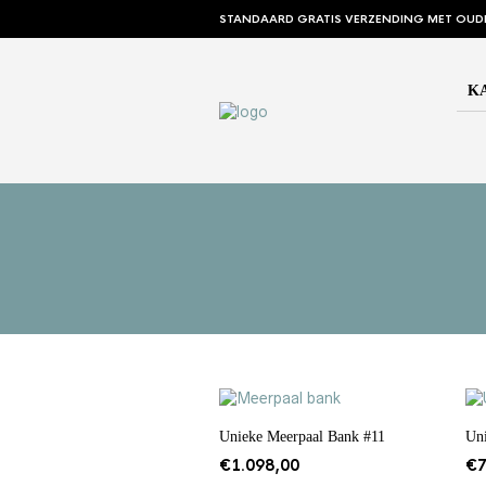
STANDAARD GRATIS VERZENDING MET OUD
K
Unieke Meerpaal Bank #11
Un
€
1.098,00
€