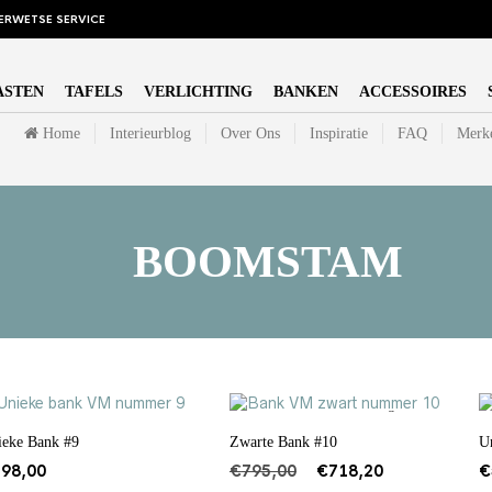
ERWETSE SERVICE
ASTEN
TAFELS
VERLICHTING
BANKEN
ACCESSOIRES
Home
Interieurblog
Over Ons
Inspiratie
FAQ
Merk
BOOMSTAM
SALE!
ieke Bank #9
Zwarte Bank #10
U
Oorspronkelijke
Huidige
798,00
€
795,00
€
718,20
€
prijs
prijs