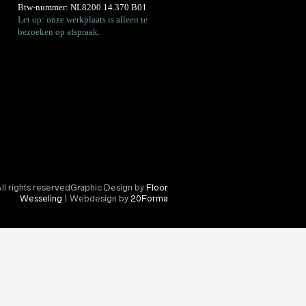
Btw-nummer: NL8200.14.370.B01
Let op: onze werkplaats is alleen te
bezoeken op afspraak.
l rights reservedGraphic Design by
Floor
Wesseling
| Webdesign by
20Forma