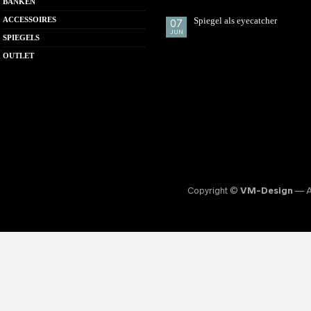
BANKEN
ACCESSOIRES
Spiegel als eyecatcher
07
JUN
SPIEGELS
OUTLET
Copyright ©
VM-Design
— Al