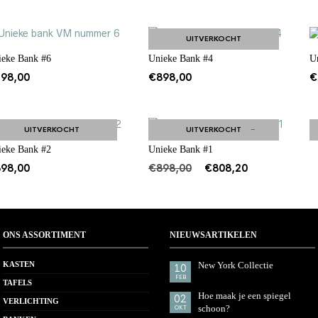
was:
is:
€795,00.
€718,20.
UITVERKOCHT
ieke Bank #6
Unieke Bank #4
U
798,00
€
898,00
€
UITVERKOCHT
UITVERKOCHT
SALE!
ieke Bank #2
Unieke Bank #1
Oorspronkelijke
Huidige
898,00
€
898,00
€
808,20
prijs
prijs
was:
is:
€898,00.
€808,20.
ONS ASSORTIMENT
NIEUWSARTIKELEN
KASTEN
New York Collectie
10
FEB
TAFELS
Hoe maak je een spiegel
02
VERLICHTING
schoon?
OKT