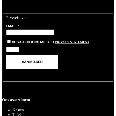
Unieke Bank #1
Oorspronkelijke
Huidige
€
898,00
€
808,20
prijs
prijs
*
Vereist veld
was:
is:
€898,00.
€808,20.
EMAIL:
*
IK GA AKKOORD MET HET
PRIVACY STATEMENT
Ons assortiment
Kasten
Tafels