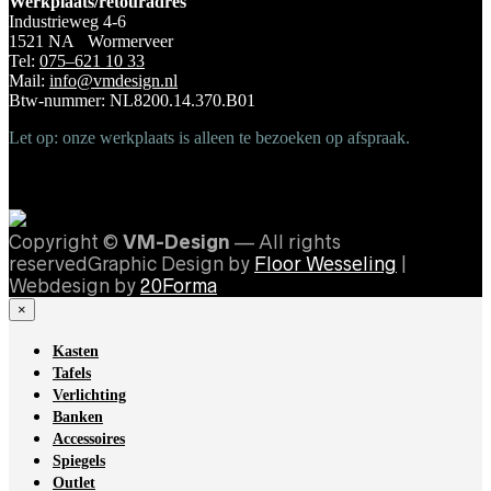
Werkplaats/retouradres
Industrieweg 4-6
1521 NA Wormerveer
Tel:
075–621 10 33
Mail:
info@vmdesign.nl
Btw-nummer: NL8200.14.370.B01
Let op: onze werkplaats is alleen te bezoeken op afspraak.
Copyright ©
VM-Design
— All rights
reservedGraphic Design by
Floor Wesseling
|
Webdesign by
20Forma
×
Kasten
Tafels
Verlichting
Banken
Accessoires
Spiegels
Outlet