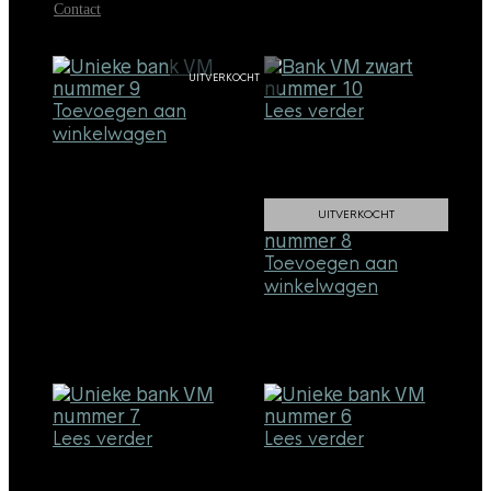
Contact
€
1.098,00
UITVERKOCHT
SALE!
Toevoegen aan
Lees verder
winkelwagen
Zwarte Bank #10
Unieke Bank #9
Oorspronkelijk
Huid
€
795,00
€
718,20
prijs
prijs
€
798,00
UITVERKOCHT
was:
is:
€795,00.
€718
Toevoegen aan
winkelwagen
Unieke Bank #8
€
598,00
Lees verder
Lees verder
Unieke Bank #7
Unieke Bank #6