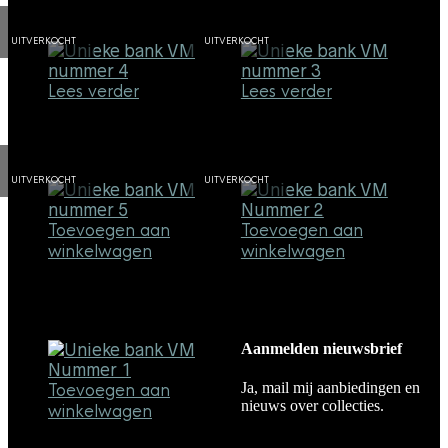
€
598,00
€
798,00
UITVERKOCHT
UITVERKOCHT
Lees verder
Lees verder
Unieke Bank #4
Unieke Bank #3
€
898,00
€
898,00
UITVERKOCHT
UITVERKOCHT
Toevoegen aan
Toevoegen aan
winkelwagen
winkelwagen
Unieke Bank #5
Unieke Bank #2
€
1.498,00
€
898,00
Aanmelden nieuwsbrief
SALE!
Ja, mail mij aanbiedingen en
Toevoegen aan
nieuws over collecties.
winkelwagen