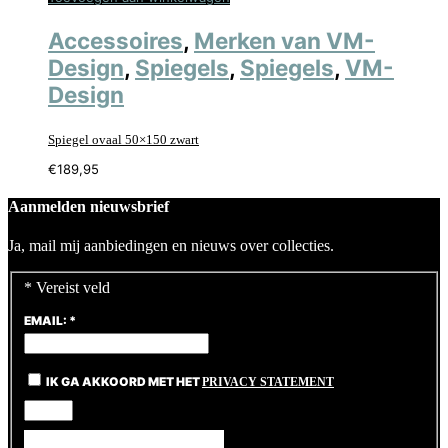
Accessoires
,
Merken van VM-
Design
,
Spiegels
,
Spiegels
,
VM-
Design
Spiegel ovaal 50×150 zwart
€
189,95
Aanmelden nieuwsbrief
Ja, mail mij aanbiedingen en nieuws over collecties.
*
Vereist veld
EMAIL:
*
IK GA AKKOORD MET HET
PRIVACY STATEMENT