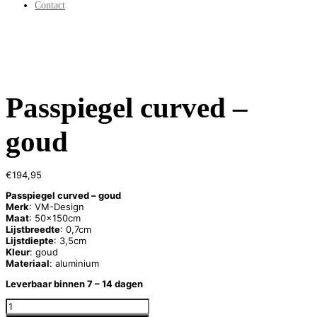
Contact
Passpiegel curved –
goud
€
194,95
Passpiegel curved – goud
Merk
: VM-Design
Maat
: 50x150cm
Lijstbreedte
: 0,7cm
Lijstdiepte
: 3,5cm
Kleur
: goud
Materiaal
: aluminium
Leverbaar
binnen 7 – 14 dagen
PASSPIEGEL CURVED - GOUD AANTAL