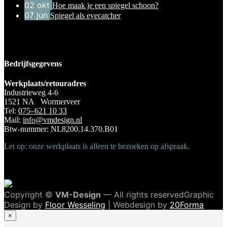
02
okt
Hoe maak je een spiegel schoon?
07
jun
Spiegel als eyecatcher
Bedrijfsgegevens
Werkplaats/retouradres
Industrieweg 4-6
1521 NA Wormerveer
Tel:
075–621 10 33
Mail:
info@vmdesign.nl
Btw-nummer: NL8200.14.370.B01
Let op: onze werkplaats is alleen te bezoeken op afspraak.
Copyright ©
VM-Design
— All rights reservedGraphic
Design by
Floor Wesseling
| Webdesign by
20Forma
×