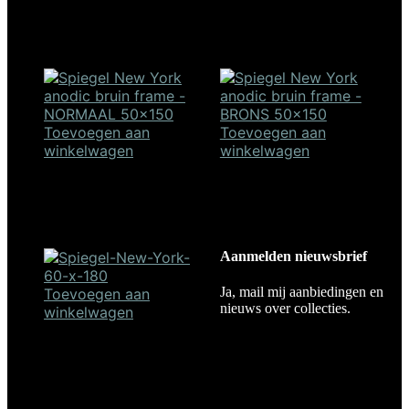
Spiegel New York – zwart –
Spiegel New York zwart
50×150
50×150 – brons glas
€
375,00
€
425,00
Toevoegen aan
Toevoegen aan
winkelwagen
winkelwagen
Spiegel New York – anodic
Spiegel New York – anodic
bruin – 50×150
bruin – 50×150 – brons glas
€
375,00
€
425,00
Aanmelden nieuwsbrief
Ja, mail mij aanbiedingen en
Toevoegen aan
nieuws over collecties.
winkelwagen
Spiegel New York – zwart –
60×180
€
495,00