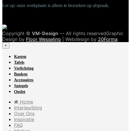
Let op: onze werkplaats is alleen te bezoeken op afspraak.
Copyright ©
VM-Design
— All rights reservedGraphic
Design by
Floor Wesseling
| Webdesign by
20Forma
×
Kasten
Tafels
Verlichting
Banken
Accessoires
Spiegels
Outlet
Home
Interieurblog
Over Ons
Inspiratie
FAQ
Merken