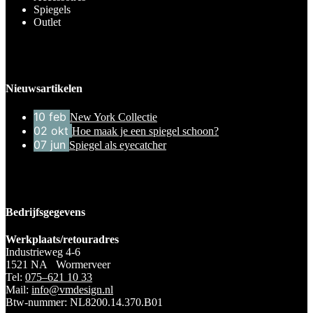
Spiegels
Outlet
Nieuwsartikelen
10
feb
New York Collectie
02
okt
Hoe maak je een spiegel schoon?
07
jun
Spiegel als eyecatcher
Bedrijfsgegevens
Werkplaats/retouradres
Industrieweg 4-6
1521 NA Wormerveer
Tel:
075–621 10 33
Mail:
info@vmdesign.nl
Btw-nummer: NL8200.14.370.B01