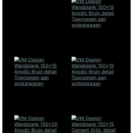
was:
is:
€208,00.
€126,4
Toevoegen aan
winkelwagen
Wandplank 100×15 –
anodic bruin
€
168,00
Toevoegen aan
Toevoegen aan
winkelwagen
winkelwagen
Wandplank 120×15 –
Wandplank 150×15 –
anodic bruin
anodic bruin
€
188,00
€
208,00
SALE!
SALE!