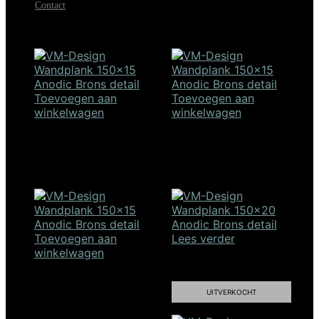
Contact
VM-Design BBQ
€
151,20
Toevoegen aan
Toevoegen aan
winkelwagen
winkelwagen
Wandplank 100×15 –
Wandplank 120×15 –
anodic brons
anodic brons
€
168,00
€
188,00
SALE!
Toevoegen aan
Lees verder
winkelwagen
Wandplank 150×20 –
Wandplank 150×15 –
anodic brons
anodic brons
UITVERKOCHT
Oorspronkelijke
Huidi
€
208,00
€
126,40
prijs
prijs
€
208,00