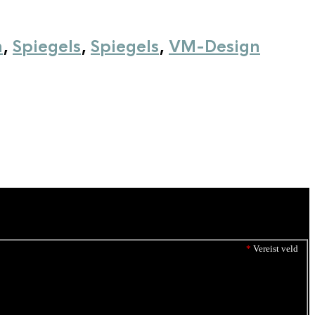
n
,
Spiegels
,
Spiegels
,
VM-Design
*
Vereist veld