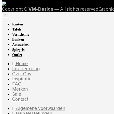
Copyright ©
VM-Design
— All rights reservedGraphi
×
Kasten
Tafels
Verlichting
Banken
Accessoires
Spiegels
Outlet
Home
Interieurblog
Over Ons
Inspiratie
FAQ
Merken
Sale
Contact
Algemene Voorwaarden
Mijn Bestellingen