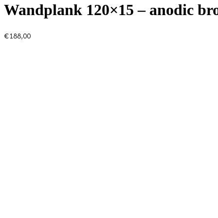
Wandplank 120×15 – anodic br
€
188,00