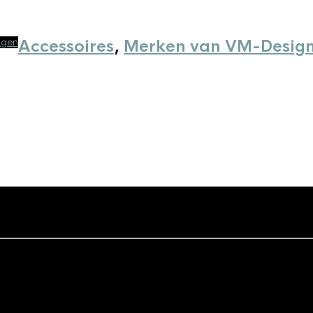
agen
Accessoires
,
Merken van VM-Desig