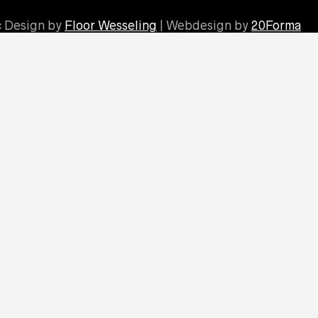
c Design by
Floor Wesseling
| Webdesign by
20Forma