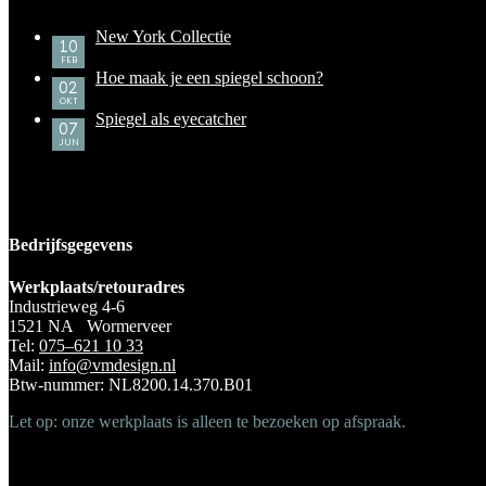
New York Collectie
10
FEB
Hoe maak je een spiegel schoon?
02
OKT
Spiegel als eyecatcher
07
JUN
Bedrijfsgegevens
Werkplaats/retouradres
Industrieweg 4-6
1521 NA Wormerveer
Tel:
075–621 10 33
Mail:
info@vmdesign.nl
Btw-nummer: NL8200.14.370.B01
Let op: onze werkplaats is alleen te bezoeken op afspraak.