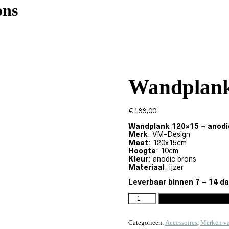
ons
Wandplank
€
188,00
Wandplank 120×15 – anodi
Merk
: VM-Design
Maat
: 120x15cm
Hoogte
: 10cm
Kleur
: anodic brons
Materiaal
: ijzer
Leverbaar
binnen 7 – 14 d
WANDPLANK 120X15 - ANODI
Toevoegen aan win
Categorieën:
Accessoires
,
Merken v