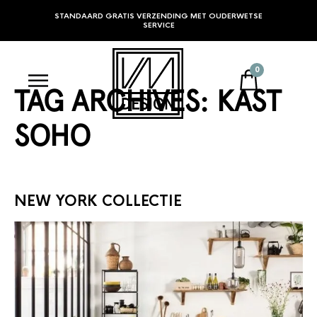
STANDAARD GRATIS VERZENDING MET OUDERWETSE
SERVICE
0
TAG ARCHIVES:
KAST
SOHO
NEW YORK COLLECTIE