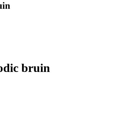
uin
dic bruin