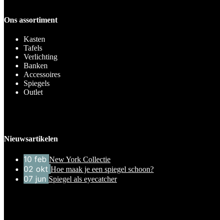
Ons assortiment
Kasten
Tafels
Verlichting
Banken
Accessoires
Spiegels
Outlet
Nieuwsartikelen
10
feb
New York Collectie
02
okt
Hoe maak je een spiegel schoon?
07
jun
Spiegel als eyecatcher