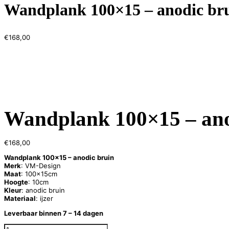
Wandplank 100×15 – anodic br
€
168,00
Wandplank 100×15 – ano
€
168,00
Wandplank 100×15 – anodic bruin
Merk
: VM-Design
Maat
: 100x15cm
Hoogte
: 10cm
Kleur
: anodic bruin
Materiaal
: ijzer
Leverbaar
binnen 7 – 14 dagen
WANDPLANK 100X15 - ANODIC BRUIN AANTAL