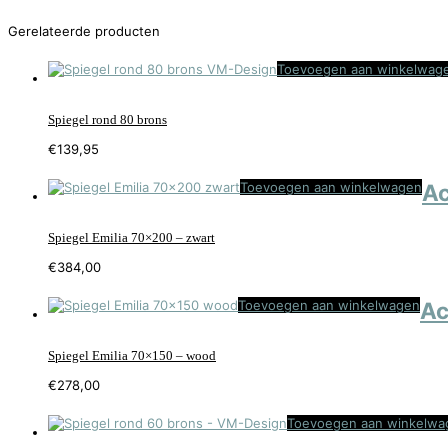
Gerelateerde producten
Toevoegen aan winkelwag
Spiegel rond 80 brons
€
139,95
Toevoegen aan winkelwagen
Ac
Spiegel Emilia 70×200 – zwart
€
384,00
Toevoegen aan winkelwagen
Ac
Spiegel Emilia 70×150 – wood
€
278,00
Toevoegen aan winkelwa