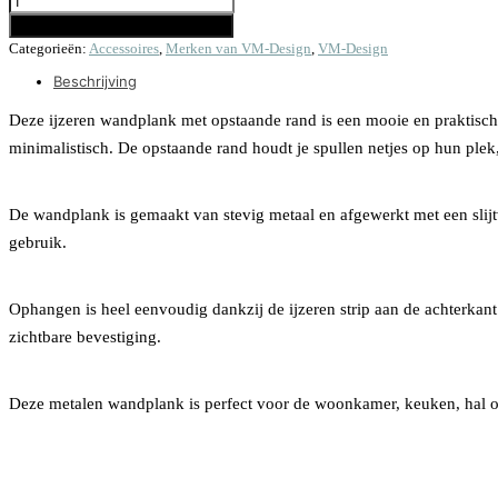
Toevoegen aan winkelwagen
Categorieën:
Accessoires
,
Merken van VM-Design
,
VM-Design
Beschrijving
Deze ijzeren wandplank met opstaande rand is een mooie en praktische 
minimalistisch. De opstaande rand houdt je spullen netjes op hun plek,
De wandplank is gemaakt van stevig metaal en afgewerkt met een slijt
gebruik.
Ophangen is heel eenvoudig dankzij de ijzeren strip aan de achterkant
zichtbare bevestiging.
Deze metalen wandplank is perfect voor de woonkamer, keuken, hal of