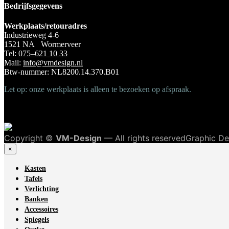
Bedrijfsgegevens
Werkplaats/retouradres
Industrieweg 4-6
1521 NA Wormerveer
Tel:
075–621 10 33
Mail:
info@vmdesign.nl
Btw-nummer: NL8200.14.370.B01
Let op: onze werkplaats is alleen te bezoeken op afspraak.
Copyright ©
VM-Design
— All rights reservedGraphic D
×
Kasten
Tafels
Verlichting
Banken
Accessoires
Spiegels