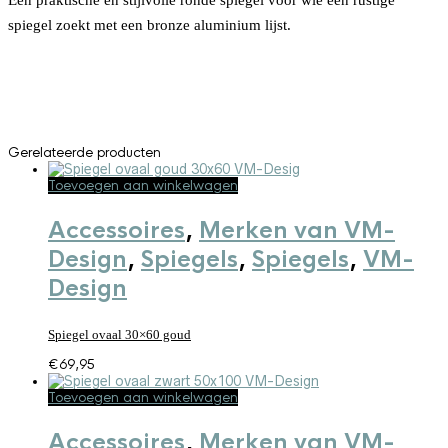
Een praktische en stijlvolle ronde spiegel voor wie een rustige
spiegel zoekt met een bronze aluminium lijst.
Gerelateerde producten
Toevoegen aan winkelwagen
Accessoires
,
Merken van VM-
Design
,
Spiegels
,
Spiegels
,
VM-
Design
Spiegel ovaal 30×60 goud
€
69,95
Toevoegen aan winkelwagen
Accessoires
,
Merken van VM-