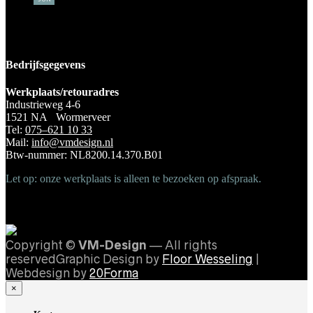
Bedrijfsgegevens
Werkplaats/retouradres
Industrieweg 4-6
1521 NA Wormerveer
Tel:
075–621 10 33
Mail:
info@vmdesign.nl
Btw-nummer: NL8200.14.370.B01
Let op: onze werkplaats is alleen te bezoeken op afspraak.
Copyright ©
VM-Design
— All rights
reservedGraphic Design by
Floor Wesseling
|
Webdesign by
20Forma
×