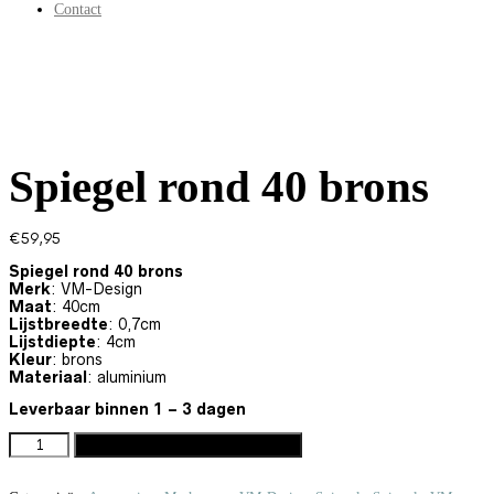
Contact
Spiegel rond 40 brons
€
59,95
Spiegel rond 40 brons
Merk
: VM-Design
Maat
: 40cm
Lijstbreedte
: 0,7cm
Lijstdiepte
: 4cm
Kleur
: brons
Materiaal
: aluminium
Leverbaar
binnen 1 – 3 dagen
SPIEGEL ROND 40 BRONS AANTAL
Toevoegen aan winkelwagen