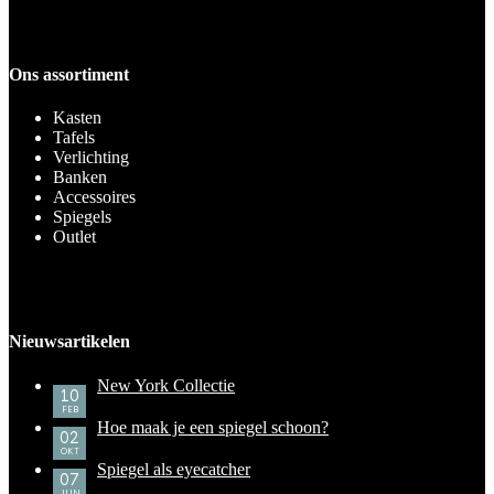
Ons assortiment
Kasten
Tafels
Verlichting
Banken
Accessoires
Spiegels
Outlet
Nieuwsartikelen
New York Collectie
10
FEB
Hoe maak je een spiegel schoon?
02
OKT
Spiegel als eyecatcher
07
JUN