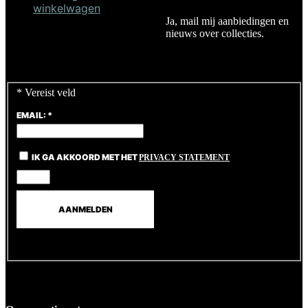
winkelwagen
Ja, mail mij aanbiedingen en
Kast Soho H200 wijn –
nieuws over collecties.
zwart
€
675,00
*
Vereist veld
EMAIL:
*
IK GA AKKOORD MET HET
PRIVACY STATEMENT