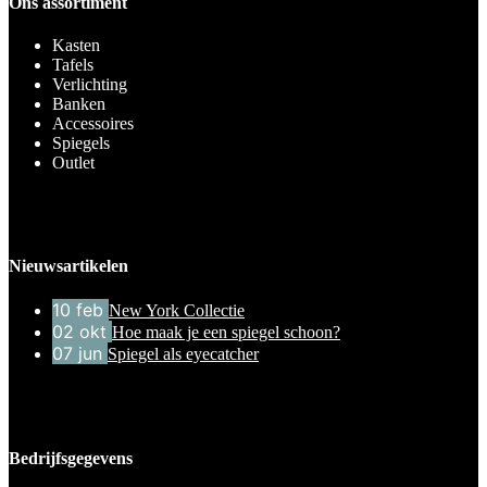
Ons assortiment
Kasten
Tafels
Verlichting
Banken
Accessoires
Spiegels
Outlet
Nieuwsartikelen
10
feb
New York Collectie
02
okt
Hoe maak je een spiegel schoon?
07
jun
Spiegel als eyecatcher
Bedrijfsgegevens