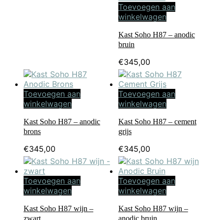
prijs
prijs
Toevoegen aan
was:
is:
winkelwagen
€208,00.
€126,40.
Kast Soho H87 – anodic
bruin
€
345,00
Toevoegen aan
Toevoegen aan
winkelwagen
winkelwagen
Kast Soho H87 – anodic
Kast Soho H87 – cement
brons
grijs
€
345,00
€
345,00
Toevoegen aan
Toevoegen aan
winkelwagen
winkelwagen
Kast Soho H87 wijn –
Kast Soho H87 wijn –
zwart
anodic bruin