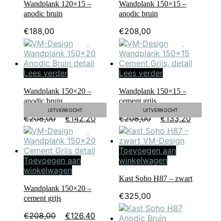
Wandplank 120×15 –
Wandplank 150×15 –
anodic bruin
anodic bruin
€
188,00
€
208,00
SALE!
SALE!
Lees verder
Lees verder
Wandplank 150×20 –
Wandplank 150×15 –
anodic bruin
cement grijs
UITVERKOCHT
UITVERKOCHT
Oorspronkelijke
Huidige
Oorspronkelijke
Huidi
€
208,00
€
142,20
€
208,00
€
133,20
prijs
prijs
prijs
prijs
was:
is:
was:
is:
SALE!
€208,00.
€142,20.
€208,00.
€133,
Toevoegen aan
Toevoegen aan
winkelwagen
winkelwagen
Kast Soho H87 – zwart
Wandplank 150×20 –
€
325,00
cement grijs
Oorspronkelijke
Huidige
€
208,00
€
126,40