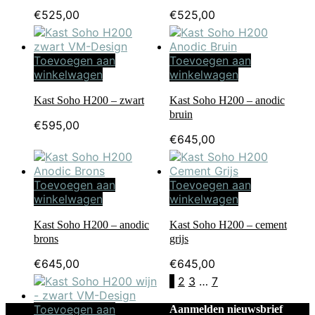
€
525,00
€
525,00
Toevoegen aan
Toevoegen aan
winkelwagen
winkelwagen
Kast Soho H200 – zwart
Kast Soho H200 – anodic
bruin
€
595,00
€
645,00
Toevoegen aan
Toevoegen aan
winkelwagen
winkelwagen
Kast Soho H200 – anodic
Kast Soho H200 – cement
brons
grijs
€
645,00
€
645,00
1
2
3
…
7
Toevoegen aan
Aanmelden nieuwsbrief