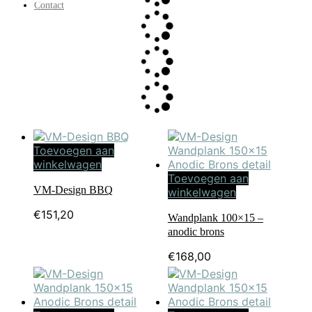
Contact
Toevoegen aan
winkelwagen
Toevoegen aan
VM-Design BBQ
winkelwagen
€
151,20
Wandplank 100×15 –
anodic brons
€
168,00