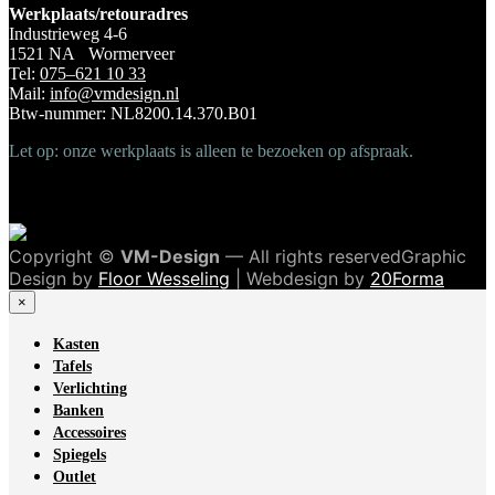
Werkplaats/retouradres
Industrieweg 4-6
1521 NA Wormerveer
Tel:
075–621 10 33
Mail:
info@vmdesign.nl
Btw-nummer: NL8200.14.370.B01
Let op: onze werkplaats is alleen te bezoeken op afspraak.
Copyright ©
VM-Design
— All rights reservedGraphic
Design by
Floor Wesseling
| Webdesign by
20Forma
×
Kasten
Tafels
Verlichting
Banken
Accessoires
Spiegels
Outlet